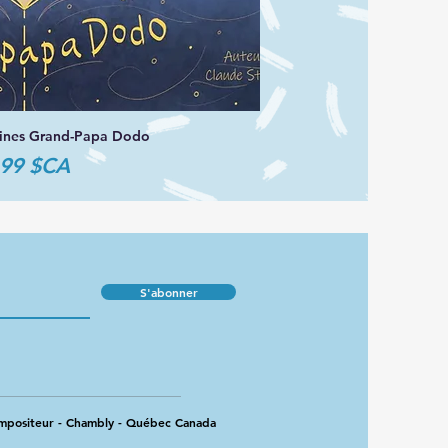
tines Grand-Papa Dodo
erçu rapide
ix
,99 $CA
S'abonner
ompositeur - Chambly - Québec Canada