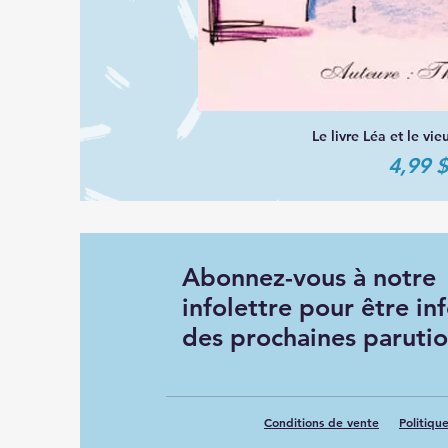
Le livre Léa et le v
Aperçu r
Prix
4,99 
Abonnez-vous à notre
infolettre pour être i
des prochaines paruti
Conditions de vente
Politiqu