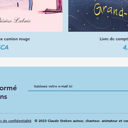
ieux camion rouge
Livre de comp
apide
Ap
Pr
$CA
4
nformé
ons
es de confidentialité
© 2023 Claude Steben auteur, chanteur. animateur et c